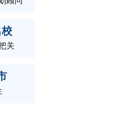
划顾问
名校
把关
市
生