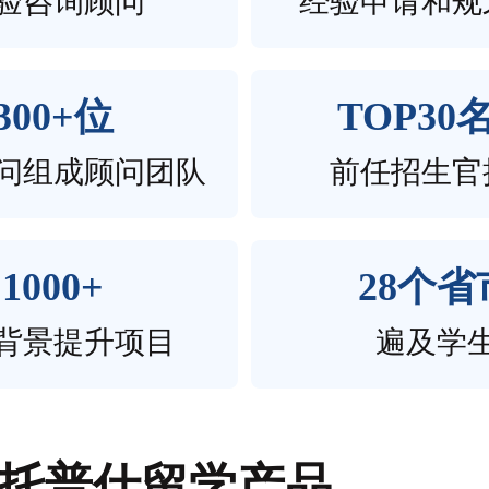
验咨询顾问
经验申请和规
300+位
TOP30
问组成顾问团队
前任招生官
1000+
28个省
背景提升项目
遍及学
托普仕留学产品