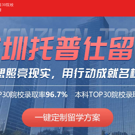
30院校
请