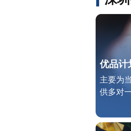
优品计
主要为
供多对