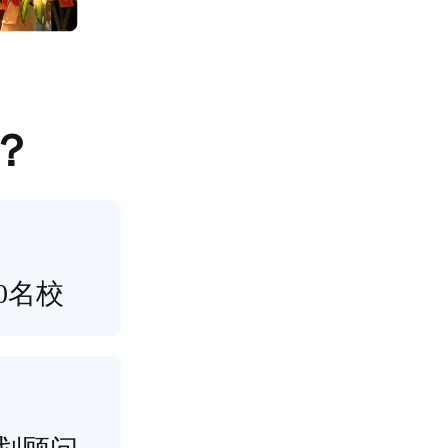
？
0名校