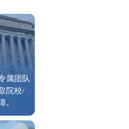
专属团队
取院校/
障。