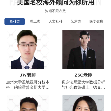
美国名校海外顾问为你所用
沟通不限次数
商科类
理工类
人文社科
艺术类
医学健康
JW老师
ZSC老师
加州大学圣地亚哥分校本
宾夕法尼亚大学数据分析
科，约翰霍普金斯大学商
与社会政策硕士、德克萨
学院硕士，高分通过CFA
斯奥斯汀分校数学和风险
二级考试，同时拥有多年
管理本科；曾在国内最顶
美股、港股、A股投资经
尖的投资机构——高瓴投
验。
资、平安资本、英诺天使