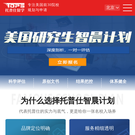
专注美国前30院校
北京
规划与申请
科学评估
原创文书
结果把控
体系健全
为什么选择托普仕智晨计划
代表托普仕的实力与底气，更是给你一张名校入场券
品牌定位明确
服务精细透明