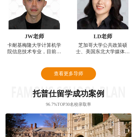
基金等任职。同时帮助众
多学生修改简历、提供咨
询服务，最终斩获心仪的
投资银行或投资机构等金
融行业的实习或全职offer
JW老师
LD老师
卡耐基梅隆大学计算机学
芝加哥大学公共政策硕
院信息技术专业，目前就
士、美国东北大学媒体和
职于德勤咨询部门，从事
银幕研究学士；获得多项
Data和AI领域的高级咨询
高级学术荣誉。
顾问的工作，拥有超过5
查看更多导师
年的咨询和金融以及互联
网相关的工作经验。拥有
非常丰富的留学和职业咨
托普仕留学成功案例
询经验，尤其对北美名校
的申请十分了解。
96.7%TOP30名校录取率