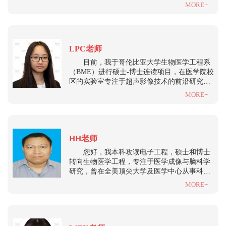
生与传染病建模的道路上深耕。这一路走来，
MORE+
我深知从本科到博士的申请之路充满挑战，也
更明白顶尖名校到底在寻找什么样的候选人。
LPC老师
目前，我于哥伦比亚大学生物医学工程系
（BME）进行硕士-博士连读项目，在医学院校
区的实验室专注于超声影像技术的前沿研究。
同时，我利用课余时间，为本科及研究生阶段
MORE+
的同学提供工程类课程与科研方法的辅导。
HH老师
您好，我本科攻读电子工程，硕士和博士
转向生物医学工程，专注于医学成像与脑科学
研究，曾在全美顶尖大学及医学中心从事科研
与临床转化工作。求学期间，我曾获评学校优
MORE+
秀毕业生和上海市优秀毕业生，并成为美国Tau
Beta Pi（TBP）工程师协会会员，还担任多本
英美期刊的审稿人，这些经历让我在学术评
价、跨学科协作和前沿技术落地方面积累了扎