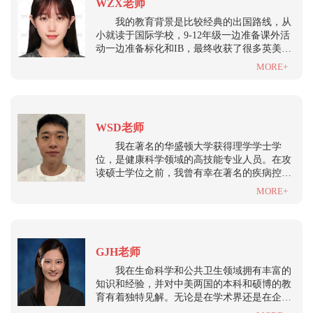
WZX老师
实的视野。
我的教育背景是比较经典的出国路线，从
小就读于国际学校，9-12年级一边准备课外活
动一边准备标化和IB，最终收获了很多英美名
校offer如UCBerkeley和UCL等，但是我选择去
MORE+
了一个创新大学Minerva，这个学校在本科四年
周游七个国家，对我来说是十分难得的经历。
在本科毕业后我选择去杜克大学读生物统计，
并且从事医疗健康方向的咨询工作。在这个期
WSD老师
间我用自己的经验帮助了许多想要留学的学生
申请，大家最后都成功拿到了美国名校的
我在著名的华盛顿大学获得理学学士学
offer。对于我来说帮助大家实现梦校offer的这
位，是健康科学领域的高技能专业人员。在攻
个过程同样充满了喜悦。作为文书老师，我倾
读硕士学位之前，我曾有幸在著名的疾病控制
向于在充分了解学生背景和申请动机后还原一
和预防中心（CDC）实习。在疾控中心的这段
MORE+
个可以充分展现学生优点和长处的文书。
宝贵经历进一步巩固了我对公共卫生事业的热
情，并激发了我在这一领域发挥重要影响的愿
望。我坚定不移地致力于推进公共卫生事业，
在此驱动下，我攻读了哥伦比亚大学公共卫生
GJH老师
硕士（MPH）学位，专攻令人着迷的分子流行
病学领域。我的学术成就和职业经历无疑将我
我在生命科学和公共卫生领域拥有丰富的
塑造成了一名称职的健康科学专业人员，但我
知识和经验，并对中美两国的本科和硕博的教
的举止和工作方法也让我与众不同。我是一个
育有着独特见解。无论是在学术界还是在企业
随和的人，在合作的环境中茁壮成长。我坚信
中，我都有从业经历，并擅长发现学生个人的