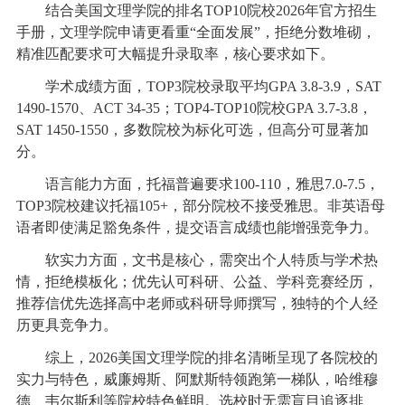
结合美国文理学院的排名TOP10院校2026年官方招生
手册，文理学院申请更看重“全面发展”，拒绝分数堆砌，
精准匹配要求可大幅提升录取率，核心要求如下。
学术成绩方面，TOP3院校录取平均GPA 3.8-3.9，SAT
1490-1570、ACT 34-35；TOP4-TOP10院校GPA 3.7-3.8，
SAT 1450-1550，多数院校为标化可选，但高分可显著加
分。
语言能力方面，托福普遍要求100-110，雅思7.0-7.5，
TOP3院校建议托福105+，部分院校不接受雅思。非英语母
语者即使满足豁免条件，提交语言成绩也能增强竞争力。
软实力方面，文书是核心，需突出个人特质与学术热
情，拒绝模板化；优先认可科研、公益、学科竞赛经历，
推荐信优先选择高中老师或科研导师撰写，独特的个人经
历更具竞争力。
综上，2026美国文理学院的排名清晰呈现了各院校的
实力与特色，威廉姆斯、阿默斯特领跑第一梯队，哈维穆
德、韦尔斯利等院校特色鲜明。选校时无需盲目追逐排