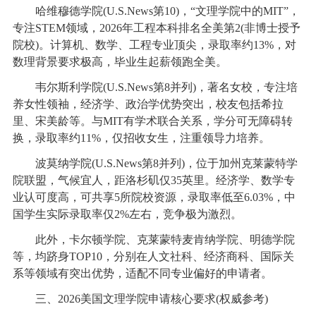
哈维穆德学院(U.S.News第10)，“文理学院中的MIT”，
专注STEM领域，2026年工程本科排名全美第2(非博士授予
院校)。计算机、数学、工程专业顶尖，录取率约13%，对
数理背景要求极高，毕业生起薪领跑全美。
韦尔斯利学院(U.S.News第8并列)，著名女校，专注培
养女性领袖，经济学、政治学优势突出，校友包括希拉
里、宋美龄等。与MIT有学术联合关系，学分可无障碍转
换，录取率约11%，仅招收女生，注重领导力培养。
波莫纳学院(U.S.News第8并列)，位于加州克莱蒙特学
院联盟，气候宜人，距洛杉矶仅35英里。经济学、数学专
业认可度高，可共享5所院校资源，录取率低至6.03%，中
国学生实际录取率仅2%左右，竞争极为激烈。
此外，卡尔顿学院、克莱蒙特麦肯纳学院、明德学院
等，均跻身TOP10，分别在人文社科、经济商科、国际关
系等领域有突出优势，适配不同专业偏好的申请者。
三、2026美国文理学院申请核心要求(权威参考)