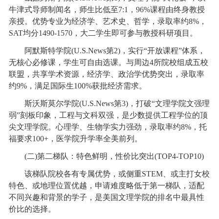
牛津式导师制闻名，师生比低至7:1，96%课程由终身教授
亲授。优势专业为经济学、艺术史、哲学，录取率约8%，
SAT均分1490-1570，大二学生即可参与教授科研项目。
阿默斯特学院(U.S.News第2)，实行“开放课程”体系，
无核心必修课，学生可自由选课。与周边4所院校组成五校
联盟，共享学术资源，经济学、政治学优势突出，录取率
约9%，满足国际生100%获批经济需求。
斯沃斯莫尔学院(U.S.News第3)，打破“文理学院文强理
弱”刻板印象，工程与文科双强，是少数提供工程学位的顶
尖文理学院。心理学、生物学实力强劲，录取率约8%，托
福要求100+，医学院升学率全美前列。
(二)第二梯队：特色鲜明，性价比突出(TOP4-TOP10)
该梯队院校各有专属优势，或侧重STEM、或主打女校
特色、或地理位置优越，申请难度略低于第一梯队，适配
不同兴趣和背景的学子，是美国文理学院的排名中最具性
价比的选择。