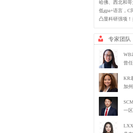
哈佛、西北和哥
低gpa+语言
凸显科研强项！
专家团队
WB
曾任
KR
加州
SC
一区
LX