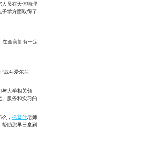
究人员在天体物理
电子学方面取得了
名，在全美拥有一定
“战斗爱尔兰
和与大学相关领
究、服务和实习的
那么，
托普仕
老师
，帮助您早日拿到