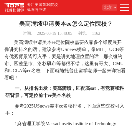
专注美国前30院校
北京
规划与申请
美高满绩申请美本ee怎么定位院校？
时间:
2025-03-19 15:48:05
浏览:
1162
美高满绩申请美本ee定位院校需要依靠多个维度展开，
像讲究排名的话，建议参考USnews榜单，像MIT、UCB等
有优秀背景皆可入手，要是讲究地理位置的话，那么纽约
市、匹兹堡市、洛杉矶市等都很不错，这里有哥大、CMU
和UCLA等ee名校，下面就随托普仕留学老师一起来详细看
看吧！
一、从排名出发：美高满绩，匹配高sat，有竞赛和科
研背景，可定位前十ee美本名校
参考2025USnews美本ee名校排名，下面这些院校可入
手：
1麻省理工学院Massachusetts Institute of Technology