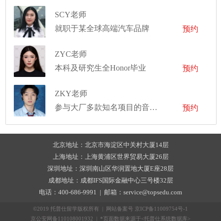
SCY老师
就职于某全球高端汽车品牌
预约
ZYC老师
本科及研究生全Honor毕业
预约
ZKY老师
参与大厂多款知名项目的音频设计与资源集成工作
预约
北京地址：北京市海淀区中关村大厦14层
上海地址：上海黄浦区世界贸易大厦26层
深圳地址：深圳南山区华润置地大厦E座28层
成都地址：成都IFS国际金融中心三号楼32层
电话：400-686-9991 | 邮箱：service@topsedu.com
©2019 托普仕留学版权所有 | 网站备案号
京ICP备11009754号-1
京公安网备110108001932 | *页面数据来源于<托普仕系统数据库>