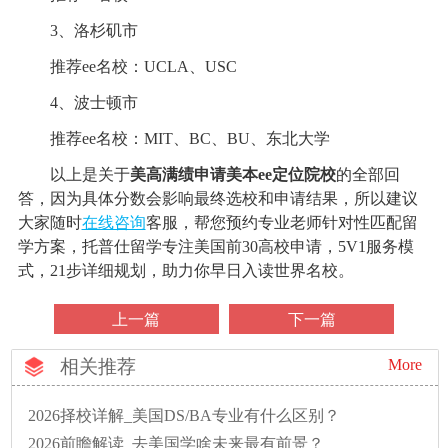
3、洛杉矶市
推荐ee名校：UCLA、USC
4、波士顿市
推荐ee名校：MIT、BC、BU、东北大学
以上是关于
美高满绩申请美本ee定位院校
的全部回
答，因为具体分数会影响最终选校和申请结果，所以建议
大家随时
在线咨询
客服，帮您预约专业老师针对性匹配留
学方案，托普仕留学专注美国前30高校申请，5V1服务模
式，21步详细规划，助力你早日入读世界名校。
上一篇
下一篇
相关推荐
More
2026择校详解_美国DS/BA专业有什么区别？
2026前瞻解读_去美国学啥未来最有前景？