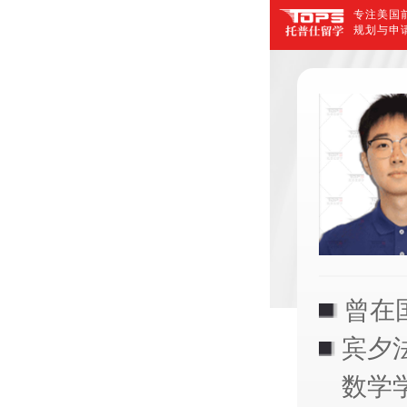
专注美国前
规划与申
曾在
宾夕
数学