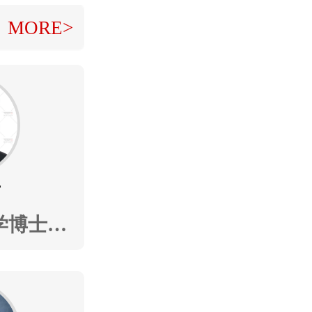
MORE>
师
学博士，
物理学硕