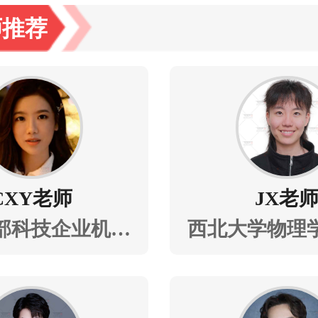
师推荐
CXY老师
JX老
部科技企业机器
西北大学物理
程师、技术栈覆
凯斯西楚大学
机视觉（CV）
士