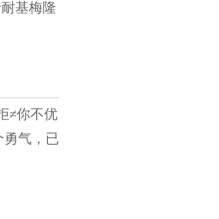
卡耐基梅隆
≠你不优
个勇气，已