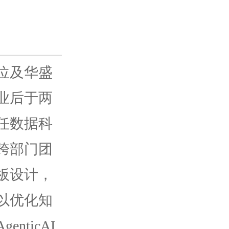
位及华盛
业后于两
任数据科
跨部门团
板设计，
以优化知
ticAI