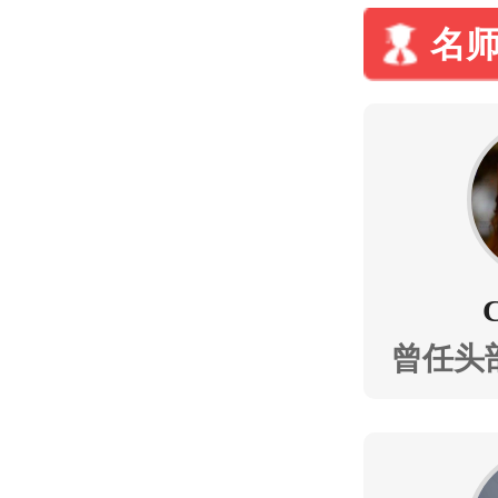
名
曾任头
学习工
盖计算