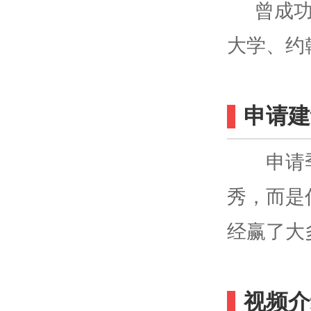
曾成
大学、约翰
申请建
申请季的
秀，而是
经赢了大
视频介