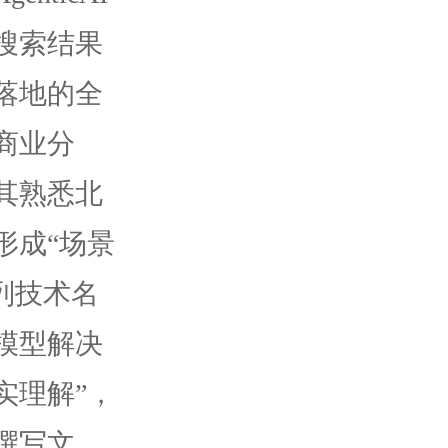
搜索结果
落地的全
商业分
其熟悉北
形成“场景
列技术名
模型解决
实理解”，
撰写文