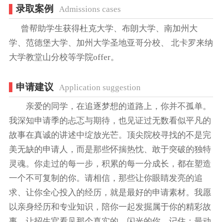
录取案例
Admissions cases
曾帮助学生获得杜克大学、布朗大学、南加州大
学、范德堡大学、加州大学圣地亚哥分校、 北卡罗来纳
大学教堂山分校等学院offer。
申请建议
Application suggestion
亲爱的同学，在追逐梦想的道路上，你并不孤单。
我深知申请季的忐忑与期待，也见证过无数看似平凡的
故事在真诚的讲述中绽放光芒。顶尖院校寻找的不是完
美无缺的申请人，而是那些怀揣热忱、敢于突破的独特
灵魂。你走过的每一步，积累的每一分成长，都在塑造
一个不可复制的你。请相信，那些让你眼睛发亮的追
求、让你全心投入的经历，就是最好的申请素材。我愿
以亲身经历和专业知识，陪你一起发掘属于你的精彩故
事，让招生官看见那个真实的、闪光的你。记住：最动