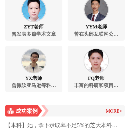
ZYT老师
YYM老师
曾发表多篇学术文章
曾在头部互联网公司
就职
YX老师
FQ老师
曾微软亚马逊等科技
丰富的科研和项目经
公司任职
历
成功案例
MORE>
【本科】她，拿下录取率不足5%的芝大本科