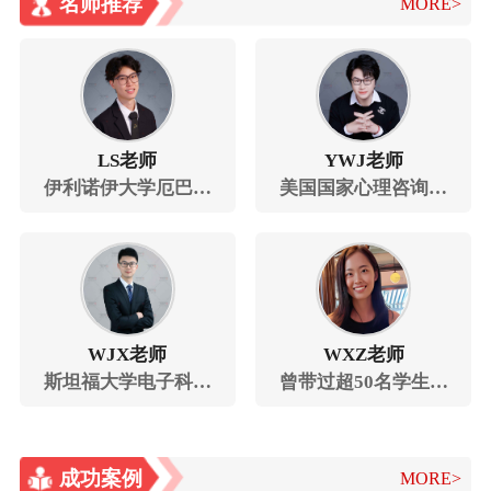
名师推荐
MORE>
LS老师
YWJ老师
伊利诺伊大学厄巴纳
美国国家心理咨询师
香槟分校电子与计算
（National Certified
机工程博士
Counselor），曾发表
一篇一作SCI，俩篇共
一SCI。
WJX老师
WXZ老师
斯坦福大学电子科学
曾带过超50名学生完
与工程硕士，斯坦福
成升学
大学应用物理和电子
成功案例
工程博士
MORE>