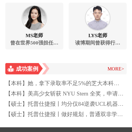
验车间监督管理学生
学金与最高学术荣誉
的机械设计项目
MS老师
LYS老师
曾在世界500强担任数
读博期间曾获得行业
据分析师和商业智能
领先公司的奖学金
工程师
成功案例
MORE>
【本科】她，拿下录取率不足5%的芝大本科
Offer！独一无二的特质如此“养成”~
【本科】美高少女斩获 NYU Stern 全奖，申请季
精准规划圆梦顶尖商学院
【硕士】托普仕捷报丨均分仅84逆袭UCL机器学
习
【硕士】托普仕捷报丨做好规划，普通双非学生
也能逆袭UCL