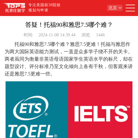
专注美国前30院校
北京
规划与申请
答疑！托福90和雅思7.5哪个难？
时间:
2024-11-08 14:39:44
浏览:
1446
托福90和雅思7.5哪个难？雅思7.5更难！托福与雅思作
为两大国际英语能力测试，一直是众多学子绕不开的关卡。
两者虽同为衡量非英语母语国家学生英语水平的标尺，却在
题型设计、评分标准乃至文化倾向上各有千秋，但客观来讲
还是雅思7.5更难一些。