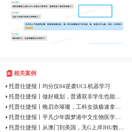
相关案例
托普仕捷报丨均分仅84逆袭UCL机器学习
托普仕捷报丨做好规划，普通双非学生也能逆袭UCL
托普仕捷报丨晚启亦璀璨，工科女孩极速拿下港新名校计算机硕士
托普仕捷报丨平凡少年圆梦港中文生物医学工程硕士
托普仕捷报丨从澳门到美国，无G上岸JHU数据科学+港大商分