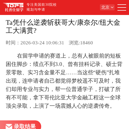
专注美国前30院校
北京
规划与申请
Ta凭什么逆袭斩获哥大/康奈尔/纽大金
工大满贯?
时间：2026-03-24 10:06:31
浏览:18460
在留学申请的赛道上，总有人被眼前的短板
困住脚步：绩点不到3.0、曾有挂科记录、硕士背
景零散、实习含金量不足……当这些“硬伤”扎堆
出现，连申请者自己都觉得梦校遥不可及时，我
们却用专业与实力，帮一位普通学子，打破了所
有不可能，拿下哥伦比亚大学金融工程这一全球
顶尖录取，上演了一场震撼人心的逆袭传奇。
录取结果